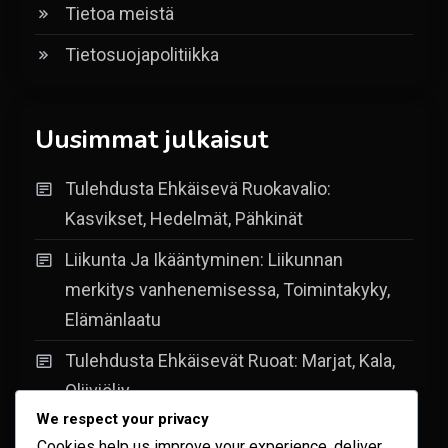
Tietoa meistä
Tietosuojapolitiikka
Uusimmat julkaisut
Tulehdusta Ehkäisevä Ruokavalio:
Kasvikset, Hedelmät, Pähkinät
Liikunta Ja Ikääntyminen: Liikunnan
merkitys vanhenemisessa, Toimintakyky,
Elämänlaatu
Tulehdusta Ehkäisevät Ruoat: Marjat, Kala,
Oliiviöljy
We respect your privacy
Liikuntarutiinit Ja Hyvinvointi: Säännöllisyys,
Cookies help us improve your experience, deliver