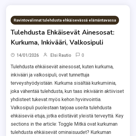
Ravintovalinnat tulehdusta ehkäisevässä elämäntavassa
Tulehdusta Ehkäisevät Ainesosat:
Kurkuma, Inkivääri, Valkosipuli
0
14/01/2026
Elsi Rautio
Tulehdusta ehkäisevät ainesosat, kuten kurkuma,
inkivääri ja valkosipuli, ovat tunnettuja
terveyshyödyistään. Kurkuma sisältää kurkumiinia,
joka vähentää tulehdusta, kun taas inkiväärin aktiiviset
yhdisteet tukevat myös kehon hyvinvointia.
Valkosipuli puolestaan tarjoaa useita tulehdusta
ehkäiseviä etuja, jotka edistävät yleistä terveyttä. Key
sections in the article: Toggle Mitkä ovat kurkuman
tulehdusta ehkäisevät ominaisuudet? Kurkuman