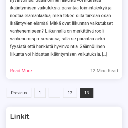
hyvinvointia. Säännöllinen liikunta voi hidastaa
ikääntymisen vaikutuksia, parantaa toimintakykyä ja
nostaa elämänlaatua, mikä tekee siitä tärkeän osan
ikääntyvien elämää. Mitkä ovat liikunnan vaikutukset
vanhenemiseen? Liikunnalla on merkittävä rooli
vanhenemisprosessissa, sillä se parantaa sekä
fyysistä että henkistä hyvinvointia. Säännöllinen
liikunta voi hidastaa ikääntymisen vaikutuksia, […]
Read More
12 Mins Read
Posts
…
13
Previous
1
12
pagination
Linkit