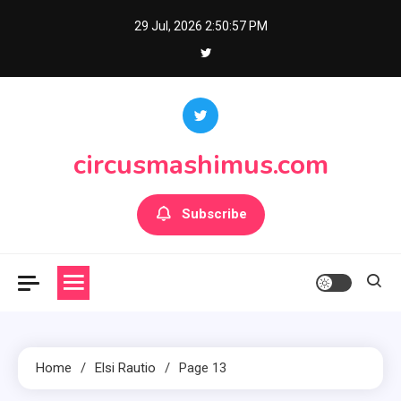
Skip
29 Jul, 2026
2:50:57 PM
to
content
circusmashimus.com
Subscribe
Home
Elsi Rautio
Page 13