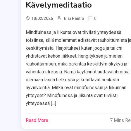
Kävelymeditaatio
0
10/02/2026
Elsi Rautio
Mindfulness ja liikunta ovat tiiviisti yhteydessä
toisiinsa, sillä molemmat edistävät rauhoittumista j
keskittymistä. Harjoitukset kuten jooga ja tai chi
yhdistävät kehon liikkeet, hengityksen ja mielen
rauhoittamisen, mikä parantaa keskittymiskykyä ja
vähentää stressiä. Nämä käytännöt auttavat ihmisiä
olemaan läsnä hetkessä ja kehittävät henkistä
hyvinvointia. Mitkä ovat mindfulnessin ja liikunnan
yhteydet? Mindfulness ja liikunta ovat tiiviisti
yhteydessä […]
Read More
7 Mins R