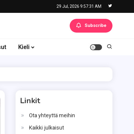
29 Jul, 2026
9:57:32 AM
Subscribe
sut
Kieli
Linkit
Ota yhteyttä meihin
Kaikki julkaisut