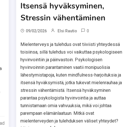
Itsensä hyväksyminen,
Stressin vähentäminen
0
09/02/2026
Elsi Rautio
Mielenterveys ja tulehdus ovat tiiviisti yhteydessä
toisiinsa, sillä tulehdus voi vaikuttaa psykologiseen
hyvinvointiin ja päinvastoin. Psykologisen
hyvinvoinnin parantaminen vaatii monipuolisia
a
lähestymistapoja, kuten mindfulness-harjoituksia ja
itsensä hyväksymistä, jotka tukevat mielenrauhaa ja
stressin vähentämistä. Itsensä hyväksyminen
a
parantaa psykologista hyvinvointia ja auttaa
tunnistamaan omia vahvuuksia, mikä voi johtaa
parempaan elämänlaatuun. Mitkä ovat
mielenterveyden ja tulehduksen väliset yhteydet?
ead