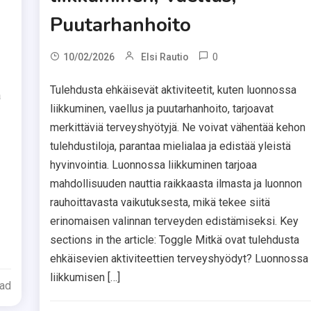
Puutarhanhoito
0
10/02/2026
Elsi Rautio
Tulehdusta ehkäisevät aktiviteetit, kuten luonnossa
a
liikkuminen, vaellus ja puutarhanhoito, tarjoavat
merkittäviä terveyshyötyjä. Ne voivat vähentää kehon
tulehdustiloja, parantaa mielialaa ja edistää yleistä
hyvinvointia. Luonnossa liikkuminen tarjoaa
mahdollisuuden nauttia raikkaasta ilmasta ja luonnon
rauhoittavasta vaikutuksesta, mikä tekee siitä
erinomaisen valinnan terveyden edistämiseksi. Key
sections in the article: Toggle Mitkä ovat tulehdusta
ehkäisevien aktiviteettien terveyshyödyt? Luonnossa
liikkumisen […]
ead