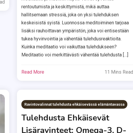
ead
rentoutumista ja keskittymistä, mikä auttaa
hallitsemaan stressiä, joka on yksi tulehduksen
keskeisistä syistä. Luonnossa meditoiminen tarjoaa
lisäksi rauhoittavan ympäristön, joka voi entisestään
tukea hyvinvointia ja vähentää tulehdusreaktioita.
Kuinka meditaatio voi vaikuttaa tulehdukseen?
Meditaatio voi merkittävästi vähentää tulehdusta […]
Read More
11 Mins Rea
Ravintovalinnat tulehdusta ehkäisevässä elämäntavassa
Tulehdusta Ehkäisevät
Lisäravinteet: Omega-3, D-