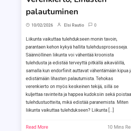
palautuminen
0
10/02/2026
Elsi Rautio
Liikunta vaikuttaa tulehdukseen monin tavoin,
parantaen kehon kykyä hallita tulehdusprosesseja.
Säännöllinen liikunta voi vähentää kroonista
tulehdusta ja edistää terveyttä pitkällä aikavälillä,
samalla kun endorfiinit auttavat vähentämään kipua j
edistämään lihasten palautumista. Tehokas
verenkierto on myös keskeinen tekijä, sillä se
kuljettaa ravinteita ja happea kudoksiin sekä poista
tulehdustuotteita, mikä edistää paranemista. Miten
liikunta vaikuttaa tulehdukseen? Liikunta […]
Read More
10 Mins R