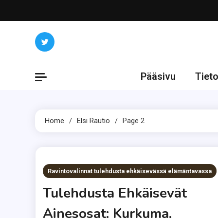
Skip
to
content
Pääsivu
Tiet
Home
Elsi Rautio
Page 2
Ravintovalinnat tulehdusta ehkäisevässä elämäntavassa
Tulehdusta Ehkäisevät
Ainesosat: Kurkuma,