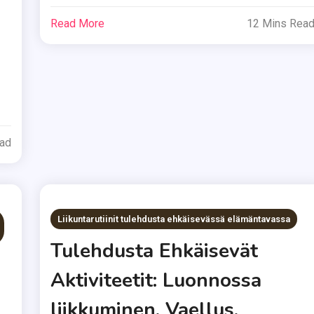
Read More
12 Mins Rea
ead
Liikuntarutiinit tulehdusta ehkäisevässä elämäntavassa
Tulehdusta Ehkäisevät
Aktiviteetit: Luonnossa
liikkuminen, Vaellus,