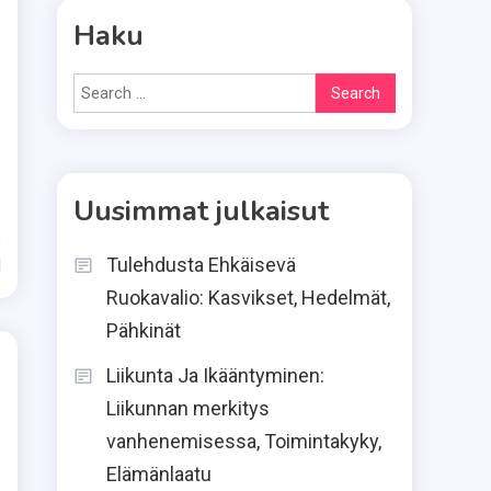
Haku
Search
for:
Uusimmat julkaisut
Tulehdusta Ehkäisevä
d
Ruokavalio: Kasvikset, Hedelmät,
Pähkinät
Liikunta Ja Ikääntyminen:
Liikunnan merkitys
vanhenemisessa, Toimintakyky,
Elämänlaatu