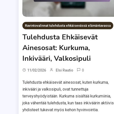
Ravintovalinnat tulehdusta ehkäisevässä elämäntavassa
Tulehdusta Ehkäisevät
Ainesosat: Kurkuma,
Inkivääri, Valkosipuli
0
11/02/2026
Elsi Rautio
Tulehdusta ehkäisevät ainesosat, kuten kurkuma,
inkivääri ja valkosipuli, ovat tunnettuja
terveyshyödyistään. Kurkuma sisältää kurkumiinia,
joka vähentää tulehdusta, kun taas inkiväärin aktiivis
yhdisteet tukevat myös kehon hyvinvointia.