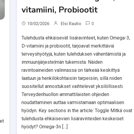
vitamiini, Probiootit
0
10/02/2026
Elsi Rautio
Tulehdusta ehkäisevät lisäravinteet, kuten Omega-3,
D-vitamiini ja probiootit, tarjoavat merkittäviä
terveyshyötyjä, kuten tulehduksen vähentämistä ja
immuunijärjestelmän tukemista. Näiden
ravintoaineiden valinnassa on tärkeää keskittyä
laatuun ja henkilökohtaisiin tarpeisiin, sillä niiden
suositellut annostukset vaihtelevat yksilöllisesti.
Terveydenhuollon ammattilaisten ohjeiden
noudattaminen auttaa varmistamaan optimaalisen
hyödyn. Key sections in the article: Toggle Mitkä ovat
tulehdusta ehkäisevien lisäravinteiden keskeiset
et
hyödyt? Omega-3n […]