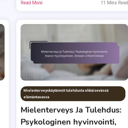
Read More
11 Mins Rea
Mielenterveyskäytännöt tulehdusta ehkäisevässä
elämäntavassa
Mielenterveys Ja Tulehdus:
Psykologinen hyvinvointi,