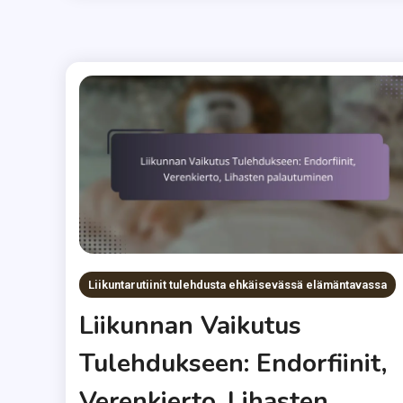
Liikuntarutiinit tulehdusta ehkäisevässä elämäntavassa
Liikunnan Vaikutus
Tulehdukseen: Endorfiinit,
Verenkierto, Lihasten