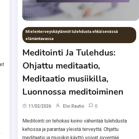
Mielenterveyskäytännöt tulehdusta ehkäisevässä
elämäntavassa
Meditointi Ja Tulehdus:
Ohjattu meditaatio,
et
Meditaatio musiikilla,
Luonnossa meditoiminen
0
11/02/2026
Elsi Rautio
Meditointi on tehokas keino vähentää tulehdusta
kehossa ja parantaa yleistä terveyttä. Ohjattu
meditaatio ja musiikin käyttö voivat syventää