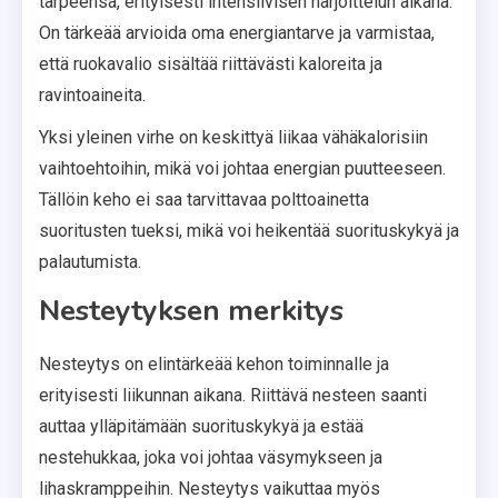
tarpeensa, erityisesti intensiivisen harjoittelun aikana.
On tärkeää arvioida oma energiantarve ja varmistaa,
että ruokavalio sisältää riittävästi kaloreita ja
ravintoaineita.
Yksi yleinen virhe on keskittyä liikaa vähäkalorisiin
vaihtoehtoihin, mikä voi johtaa energian puutteeseen.
Tällöin keho ei saa tarvittavaa polttoainetta
suoritusten tueksi, mikä voi heikentää suorituskykyä ja
palautumista.
Nesteytyksen merkitys
Nesteytys on elintärkeää kehon toiminnalle ja
erityisesti liikunnan aikana. Riittävä nesteen saanti
auttaa ylläpitämään suorituskykyä ja estää
nestehukkaa, joka voi johtaa väsymykseen ja
lihaskramppeihin. Nesteytys vaikuttaa myös