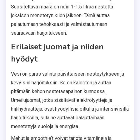
Suositeltava määrä on noin 1-1.5 litraa nestettä
jokaisen menetetyn kilon jälkeen. Tämä auttaa
palautumaan tehokkaasti ja valmistautumaan
seuraavaan harjoitukseen.
Erilaiset juomat ja niiden
hyödyt
Vesi on paras valinta päivittäiseen nesteytykseen ja
kevyisiin harjoituksiin. Se on kaloriton ja auttaa
pitämään kehon nestetasapainon kunnossa.
Urheilujuomat, jotka sisältävät elektrolyyttejä ja
hiilihydraatteja, ovat hyödyllisiä pitkillä ja intensiivisillä
harjoituksilla, sillä ne auttavat palauttamaan
menetettyjä suoloja ja energiaa.
Mehut ja smoothie’t voivat tarjota vitamiineja ja