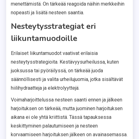
menettämistä. On tärkeää reagoida näihin merkkeihin
nopeasti ja lisätä nesteen saantia.
Nesteytysstrategiat eri
liikuntamuodoille
Erilaiset liikuntamuodot vaativat erilaisia
nesteytysstrategioita. Kestävyysurheilussa, kuten
juoksussa tai pyöräilyssä, on tärkeää juoda
säännöllisesti ja valita urheilujuomia, jotka sisältävät
hiilihydraatteja ja elektrolyyttejä.
Voimaharjoittelussa nesteen saanti ennen ja jälkeen
harjoituksen on tärkeää, mutta juominen harjoituksen
aikana ei ole yhtä kriittistä. Tässä tapauksessa
keskittyminen palautumiseen ja nesteen
korvaamiseen harjoituksen jälkeen on avainasemassa.