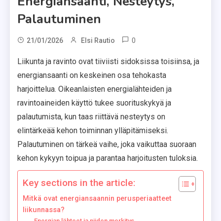
Energiansaanti, Nesteytys,
Palautuminen
0
21/01/2026
Elsi Rautio
Liikunta ja ravinto ovat tiiviisti sidoksissa toisiinsa, ja
energiansaanti on keskeinen osa tehokasta
harjoittelua. Oikeanlaisten energialähteiden ja
ravintoaineiden käyttö tukee suorituskykyä ja
palautumista, kun taas riittävä nesteytys on
elintärkeää kehon toiminnan ylläpitämiseksi.
Palautuminen on tärkeä vaihe, joka vaikuttaa suoraan
kehon kykyyn toipua ja parantaa harjoitusten tuloksia.
Key sections in the article:
Mitkä ovat energiansaannin perusperiaatteet
liikunnassa?
Energian lähteet ja niiden merkitys