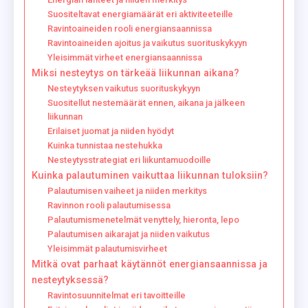
Suositeltavat energiamäärät eri aktiviteeteille
Ravintoaineiden rooli energiansaannissa
Ravintoaineiden ajoitus ja vaikutus suorituskykyyn
Yleisimmät virheet energiansaannissa
Miksi nesteytys on tärkeää liikunnan aikana?
Nesteytyksen vaikutus suorituskykyyn
Suositellut nestemäärät ennen, aikana ja jälkeen
liikunnan
Erilaiset juomat ja niiden hyödyt
Kuinka tunnistaa nestehukka
Nesteytysstrategiat eri liikuntamuodoille
Kuinka palautuminen vaikuttaa liikunnan tuloksiin?
Palautumisen vaiheet ja niiden merkitys
Ravinnon rooli palautumisessa
Palautumismenetelmät venyttely, hieronta, lepo
Palautumisen aikarajat ja niiden vaikutus
Yleisimmät palautumisvirheet
Mitkä ovat parhaat käytännöt energiansaannissa ja
nesteytyksessä?
Ravintosuunnitelmat eri tavoitteille