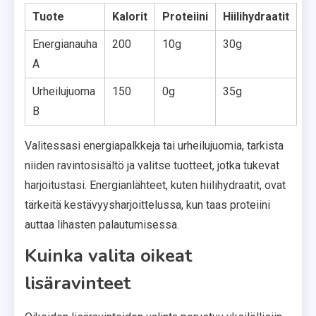
Tuote
Kalorit
Proteiini
Hiilihydraatit
Energianauha
200
10g
30g
A
Urheilujuoma
150
0g
35g
B
Valitessasi energiapalkkeja tai urheilujuomia, tarkista
niiden ravintosisältö ja valitse tuotteet, jotka tukevat
harjoitustasi. Energianlähteet, kuten hiilihydraatit, ovat
tärkeitä kestävyysharjoittelussa, kun taas proteiini
auttaa lihasten palautumisessa.
Kuinka valita oikeat
lisäravinteet