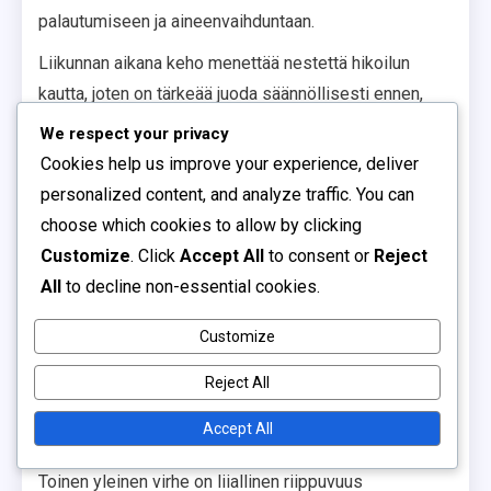
palautumiseen ja aineenvaihduntaan.
Liikunnan aikana keho menettää nestettä hikoilun
kautta, joten on tärkeää juoda säännöllisesti ennen,
aikana ja jälkeen harjoituksen. Yleinen suositus on
We respect your privacy
juoda noin 0.5-1 litra vettä tuntia kohti liikuntaa, mutta
Cookies help us improve your experience, deliver
tarpeet voivat vaihdella yksilöllisesti.
personalized content, and analyze traffic. You can
choose which cookies to allow by clicking
Yleisimmät virheet
Customize
. Click
Accept All
to consent or
Reject
All
to decline non-essential cookies.
Yleisimmät virheet energiansaannissa ja
nesteytyksessä liittyvät usein riittämättömään
Customize
suunnitteluun. Monet unohtavat syödä ennen liikuntaa
tai eivät juo tarpeeksi nestettä. Tämä voi johtaa
Reject All
heikentyneeseen suorituskykyyn ja pitkän aikavälin
Accept All
terveysongelmiin.
Toinen yleinen virhe on liiallinen riippuvuus