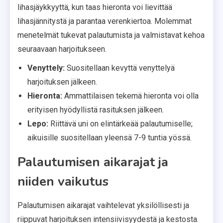
lihasjäykkyyttä, kun taas hieronta voi lievittää
lihasjännitystä ja parantaa verenkiertoa. Molemmat
menetelmät tukevat palautumista ja valmistavat kehoa
seuraavaan harjoitukseen.
Venyttely:
Suositellaan kevyttä venyttelyä
harjoituksen jälkeen.
Hieronta:
Ammattilaisen tekemä hieronta voi olla
erityisen hyödyllistä rasituksen jälkeen.
Lepo:
Riittävä uni on elintärkeää palautumiselle;
aikuisille suositellaan yleensä 7-9 tuntia yössä.
Palautumisen aikarajat ja
niiden vaikutus
Palautumisen aikarajat vaihtelevat yksilöllisesti ja
riippuvat harjoituksen intensiivisyydestä ja kestosta.