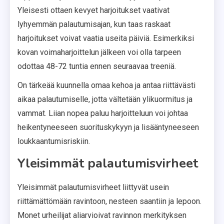
Yleisesti ottaen kevyet harjoitukset vaativat
lyhyemmän palautumisajan, kun taas raskaat
harjoitukset voivat vaatia useita päiviä. Esimerkiksi
kovan voimaharjoittelun jälkeen voi olla tarpeen
odottaa 48-72 tuntia ennen seuraavaa treeniä.
On tärkeää kuunnella omaa kehoa ja antaa riittävästi
aikaa palautumiselle, jotta vältetään ylikuormitus ja
vammat. Liian nopea paluu harjoitteluun voi johtaa
heikentyneeseen suorituskykyyn ja lisääntyneeseen
loukkaantumisriskiin.
Yleisimmät palautumisvirheet
Yleisimmät palautumisvirheet liittyvät usein
riittämättömään ravintoon, nesteen saantiin ja lepoon.
Monet urheilijat aliarvioivat ravinnon merkityksen