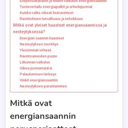
Erityisruokavaliot ja niiden vaikutus energiansaantiin
Tuotevertailu energiapalkit ja urheilujuomat
Kuinka valita oikeat lisäravinteet
Ravintolisien turvallisuus ja tehokkuus
Mitkä ovat yleiset haasteet energiansaannissa ja
nesteytyksessä?
Energian saannin haasteet
Nesteytyksen merkitys
Yleisimmät virheet
Ravintoaineiden puute
Liikunnan vaikutus
Oikea juomamäärä
Palautumisen tärkeys
Vinkit energiansaantiin
Nesteytyksen parantaminen
Mitkä ovat
energiansaannin