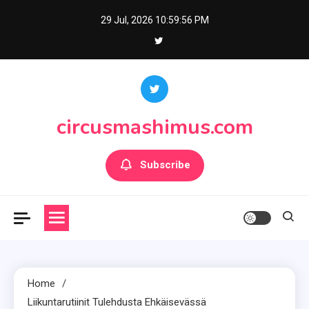
Skip
29 Jul, 2026
10:59:57 PM
to
content
circusmashimus.com
Subscribe
Home
Liikuntarutiinit Tulehdusta Ehkäisevässä