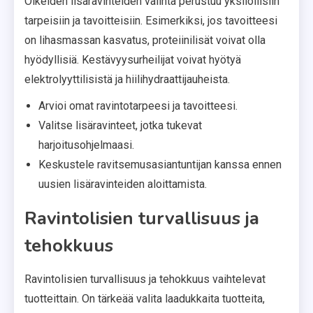
Oikeiden lisäravinteiden valinta perustuu yksilöllisiin
tarpeisiin ja tavoitteisiin. Esimerkiksi, jos tavoitteesi
on lihasmassan kasvatus, proteiinilisät voivat olla
hyödyllisiä. Kestävyysurheilijat voivat hyötyä
elektrolyyttilisistä ja hiilihydraattijauheista.
Arvioi omat ravintotarpeesi ja tavoitteesi.
Valitse lisäravinteet, jotka tukevat
harjoitusohjelmaasi.
Keskustele ravitsemusasiantuntijan kanssa ennen
uusien lisäravinteiden aloittamista.
Ravintolisien turvallisuus ja
tehokkuus
Ravintolisien turvallisuus ja tehokkuus vaihtelevat
tuotteittain. On tärkeää valita laadukkaita tuotteita,