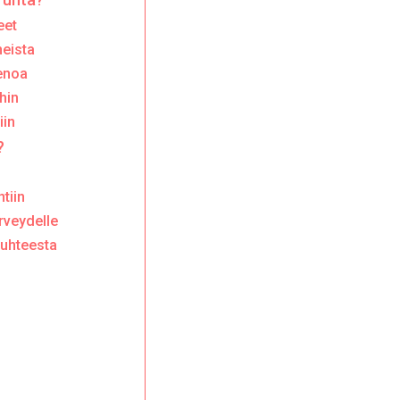
eet
neista
enoa
hin
iin
?
tiin
rveydelle
suhteesta