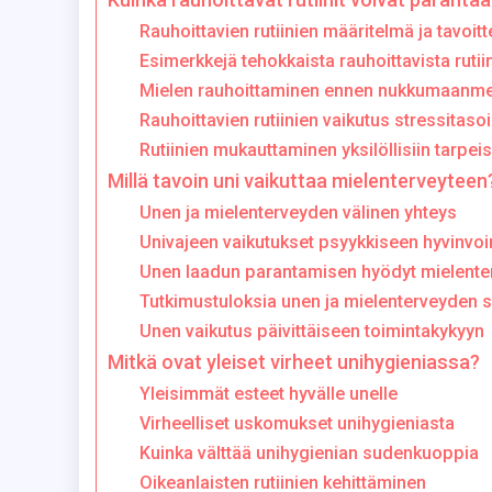
Rauhoittavien rutiinien määritelmä ja tavoitt
Esimerkkejä tehokkaista rauhoittavista rutii
Mielen rauhoittaminen ennen nukkumaanm
Rauhoittavien rutiinien vaikutus stressitasoi
Rutiinien mukauttaminen yksilöllisiin tarpeis
Millä tavoin uni vaikuttaa mielenterveyteen
Unen ja mielenterveyden välinen yhteys
Univajeen vaikutukset psyykkiseen hyvinvoin
Unen laadun parantamisen hyödyt mielente
Tutkimustuloksia unen ja mielenterveyden 
Unen vaikutus päivittäiseen toimintakykyyn
Mitkä ovat yleiset virheet unihygieniassa?
Yleisimmät esteet hyvälle unelle
Virheelliset uskomukset unihygieniasta
Kuinka välttää unihygienian sudenkuoppia
Oikeanlaisten rutiinien kehittäminen