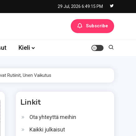
29 Jul, 2026
6:49:16 PM
Subscribe
sut
Kieli
vat Rutiinit, Unen Vaikutus
Linkit
Ota yhteyttä meihin
Kaikki julkaisut