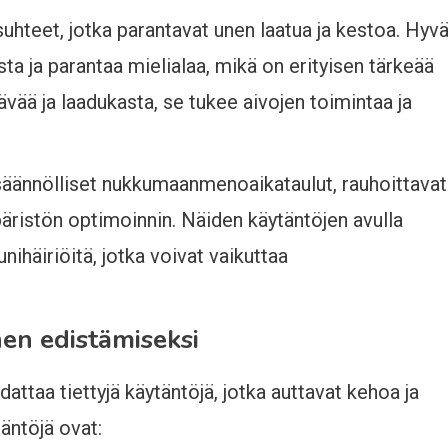
suhteet, jotka parantavat unen laatua ja kestoa. Hyv
sta ja parantaa mielialaa, mikä on erityisen tärkeää
ävää ja laadukasta, se tukee aivojen toimintaa ja
 säännölliset nukkumaanmenoaikataulut, rauhoittavat
ristön optimoinnin. Näiden käytäntöjen avulla
nihäiriöitä, jotka voivat vaikuttaa
en edistämiseksi
ttaa tiettyjä käytäntöjä, jotka auttavat kehoa ja
äntöjä ovat: