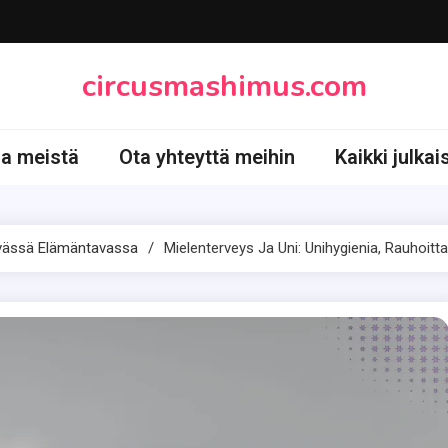
circusmashimus.com
oa meistä
Ota yhteyttä meihin
Kaikki julkai
evässä Elämäntavassa
Mielenterveys Ja Uni: Unihygienia, Rauhoitta