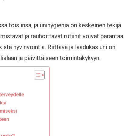
ssä toisiinsa, ja unihygienia on keskeinen tekijä
stavat ja rauhoittavat rutiinit voivat parantaa
stä hyvinvointia. Riittävä ja laadukas uni on
lialaan ja päivittäiseen toimintakykyyn.
terveydelle
ksi
amiseksi
teen
a unta?