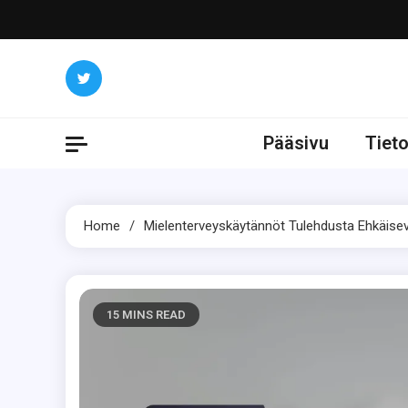
Skip
to
content
Pääsivu
Tiet
Home
Mielenterveyskäytännöt Tulehdusta Ehkäis
15 MINS READ