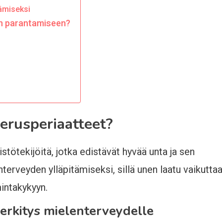
tämiseksi
en parantamiseen?
erusperiaatteet?
stötekijöitä, jotka edistävät hyvää unta ja sen
terveyden ylläpitämiseksi, sillä unen laatu vaikutta
mintakykyyn.
erkitys mielenterveydelle