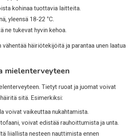
ista kohinaa tuottavia laitteita.
nä, yleensä 18-22 °C.
tä ne tukevat hyvin kehoa.
ähentää häiriötekijöitä ja parantaa unen laatua
a mielenterveyteen
lenterveyteen. Tietyt ruoat ja juomat voivat
häiritä sitä. Esimerkiksi:
lla voivat vaikeuttaa nukahtamista.
ofaani, voivat edistää rauhoittumista ja unta.
tä liiallista nesteen nauttimista ennen