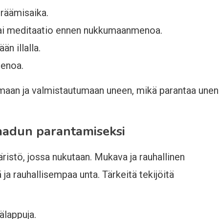
räämisaika.
 tai meditaatio ennen nukkumaanmenoa.
n illalla.
menoa.
maan ja valmistautumaan uneen, mikä parantaa unen
aadun parantamiseksi
ristö, jossa nukutaan. Mukava ja rauhallinen
a rauhallisempaa unta. Tärkeitä tekijöitä
älappuja.