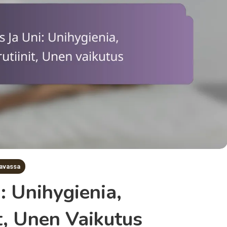
tavassa
: Unihygienia,
t, Unen Vaikutus