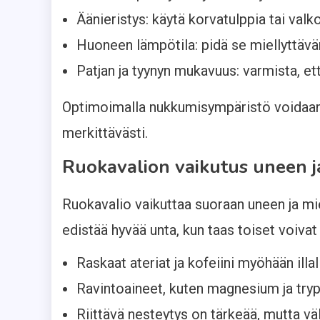
Äänieristys: käytä korvatulppia tai valko
Huoneen lämpötila: pidä se miellyttävä
Patjan ja tyynyn mukavuus: varmista, et
Optimoimalla nukkumisympäristö voidaan v
merkittävästi.
Ruokavalion vaikutus uneen j
Ruokavalio vaikuttaa suoraan uneen ja mie
edistää hyvää unta, kun taas toiset voivat 
Raskaat ateriat ja kofeiini myöhään illa
Ravintoaineet, kuten magnesium ja trypt
Riittävä nesteytys on tärkeää, mutta väl