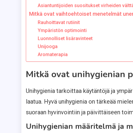
Asiantuntijoiden suositukset virheiden vält
Mitkä ovat vaihtoehtoiset menetelmät un
Rauhoittavat rutiinit
Ympäristön optimointi
Luonnolliset lisäravinteet
Unijooga
Aromaterapia
Mitkä ovat unihygienian p
Unihygienia tarkoittaa käytäntöjä ja ympäri
laatua. Hyvä unihygienia on tärkeää mielen
suoraan hyvinvointiin ja päivittäiseen toi
Unihygienian määritelmä ja m