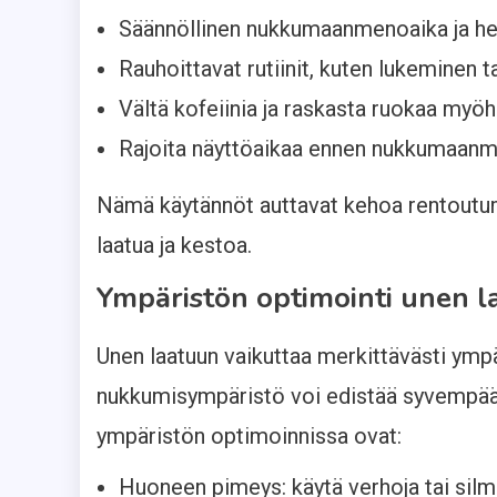
Säännöllinen nukkumaanmenoaika ja he
Rauhoittavat rutiinit, kuten lukeminen
Vältä kofeiinia ja raskasta ruokaa myöhää
Rajoita näyttöaikaa ennen nukkumaan
Nämä käytännöt auttavat kehoa rentoutu
laatua ja kestoa.
Ympäristön optimointi unen l
Unen laatuun vaikuttaa merkittävästi ympä
nukkumisympäristö voi edistää syvempää j
ympäristön optimoinnissa ovat:
Huoneen pimeys: käytä verhoja tai silm