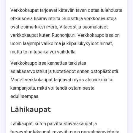
Verkkokaupat tarjoavat kätevän tavan ostaa tulehdusta
ehkäiseviä lisäravinteita. Suosittuja verkkosivustoja
ovat esimerkiksi iHerb, Vitacost ja suomalaiset
verkkokaupat kuten Ruohonjuuri. Verkkokaupoissa on
usein laajempi valikoima ja kilpailukykyiset hinnat,
mutta toimitusaika voi vaihdella.
Verkkokaupoissa kannattaa tarkistaa
asiakasarvostelut ja tuotetiedot ennen ostopäätöstä.
Monet verkkokaupat tarjoavat myös alennuksia tai
kampanjoita, mikä voi tehdä ostamisesta
edullisempaa.
Lähikaupat
Lähikaupat, kuten päivittäistavarakaupat ja
terveystuotekaupat, myyvät usein peruslisäravinteita.