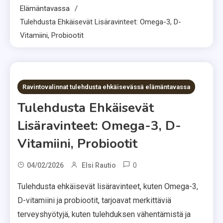
Elämäntavassa
Tulehdusta Ehkäisevät Lisäravinteet: Omega-3, D-
Vitamiini, Probiootit
12 MINS READ
Ravintovalinnat tulehdusta ehkäisevässä elämäntavassa
Tulehdusta Ehkäisevät
Lisäravinteet: Omega-3, D-
Vitamiini, Probiootit
0
04/02/2026
Elsi Rautio
Tulehdusta ehkäisevät lisäravinteet, kuten Omega-3,
D-vitamiini ja probiootit, tarjoavat merkittäviä
terveyshyötyjä, kuten tulehduksen vähentämistä ja