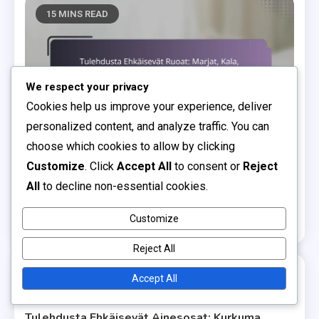
15 MINS READ
We respect your privacy
Cookies help us improve your experience, deliver
personalized content, and analyze traffic. You can
choose which cookies to allow by clicking
Ravintovalinnat tulehdusta ehkäisevässä elämäntavassa
Customize
. Click
Accept All
to consent or
Reject
All
to decline non-essential cookies.
Tulehdusta Ehkäisevät Ruoat: Marjat, Kala,
Oliiviöljy
Customize
0
16/02/2026
Elsi Rautio
Reject All
Accept All
13 MINS READ
Ravintovalinnat tulehdusta ehkäisevässä elämäntavassa
Tulehdusta Ehkäisevät Ainesosat: Kurkuma,