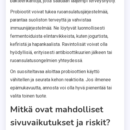
bakteerikantoja, jotta saadaan laajempi terveyshyöty.
Probiootit voivat tukea ruoansulatusjärjestelmää,
parantaa suoliston terveyttä ja vahvistaa
immuunijärjestelmää. Ne löytyvät luonnollisesti
fermentoiduista elintarvikkeista, kuten jogurtista,
kefiristä ja hapankaalista. Ravintolisät voivat olla
hyödyllisiä, erityisesti antibioottikuurien jälkeen tai
ruoansulatusongelmien yhteydessä.
On suositeltavaa aloittaa probioottien käyttö
vähitellen ja seurata kehon reaktioita. Jos ilmenee
epämukavuutta, annosta voi olla hyvä pienentää tai
valita toinen tuote.
Mitkä ovat mahdolliset
sivuvaikutukset ja riskit?