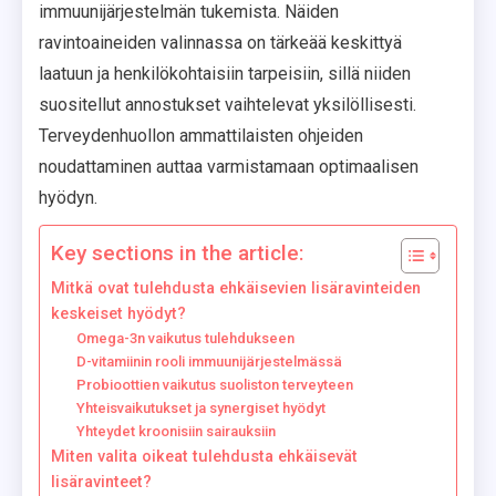
immuunijärjestelmän tukemista. Näiden
ravintoaineiden valinnassa on tärkeää keskittyä
laatuun ja henkilökohtaisiin tarpeisiin, sillä niiden
suositellut annostukset vaihtelevat yksilöllisesti.
Terveydenhuollon ammattilaisten ohjeiden
noudattaminen auttaa varmistamaan optimaalisen
hyödyn.
Key sections in the article:
Mitkä ovat tulehdusta ehkäisevien lisäravinteiden
keskeiset hyödyt?
Omega-3n vaikutus tulehdukseen
D-vitamiinin rooli immuunijärjestelmässä
Probioottien vaikutus suoliston terveyteen
Yhteisvaikutukset ja synergiset hyödyt
Yhteydet kroonisiin sairauksiin
Miten valita oikeat tulehdusta ehkäisevät
lisäravinteet?