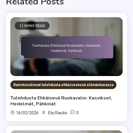
Related Posts
11 MINS READ
Ravintovalinnat tulehdusta ehkäisevässä elämäntavassa
Tulehdusta Ehkäisevä Ruokavalio: Kasvikset,
Hedelmät, Pähkinät
0
16/02/2026
Elsi Rautio