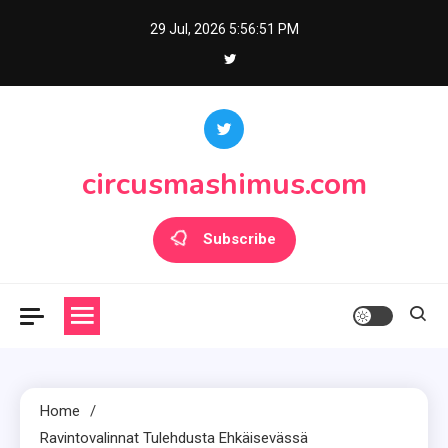
Skip
29 Jul, 2026
5:56:52 PM
to
content
circusmashimus.com
Subscribe
Home
Ravintovalinnat Tulehdusta Ehkäisevässä