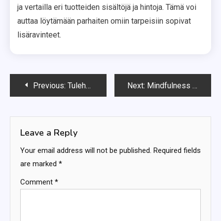
ja vertailla eri tuotteiden sisältöjä ja hintoja. Tämä voi
auttaa löytämään parhaiten omiin tarpeisiin sopivat
lisäravinteet.
Post
Previous:
Tulehdusta Ehkäisevät Liikuntamuodot: Aerobinen liikunta, Intervalliharjoittelu, Venyttely
Next:
Mindfulness Ja Tunteet: Tunteiden tunnistaminen, Hyväksyminen, Käsittely
navigation
Leave a Reply
Your email address will not be published.
Required fields
are marked
*
Comment
*