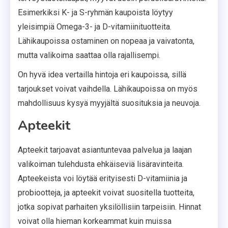
Esimerkiksi K- ja S-ryhmän kaupoista löytyy
yleisimpiä Omega-3- ja D-vitamiinituotteita.
Lähikaupoissa ostaminen on nopeaa ja vaivatonta,
mutta valikoima saattaa olla rajallisempi.
On hyvä idea vertailla hintoja eri kaupoissa, sillä
tarjoukset voivat vaihdella. Lähikaupoissa on myös
mahdollisuus kysyä myyjältä suosituksia ja neuvoja.
Apteekit
Apteekit tarjoavat asiantuntevaa palvelua ja laajan
valikoiman tulehdusta ehkäiseviä lisäravinteita.
Apteekeista voi löytää erityisesti D-vitamiinia ja
probiootteja, ja apteekit voivat suositella tuotteita,
jotka sopivat parhaiten yksilöllisiin tarpeisiin. Hinnat
voivat olla hieman korkeammat kuin muissa