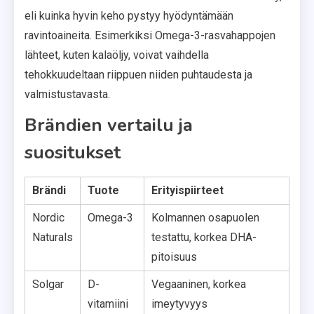
eli kuinka hyvin keho pystyy hyödyntämään
ravintoaineita. Esimerkiksi Omega-3-rasvahappojen
lähteet, kuten kalaöljy, voivat vaihdella
tehokkuudeltaan riippuen niiden puhtaudesta ja
valmistustavasta.
Brändien vertailu ja
suositukset
Brändi
Tuote
Erityispiirteet
Nordic
Omega-3
Kolmannen osapuolen
Naturals
testattu, korkea DHA-
pitoisuus
Solgar
D-
Vegaaninen, korkea
vitamiini
imeytyvyys