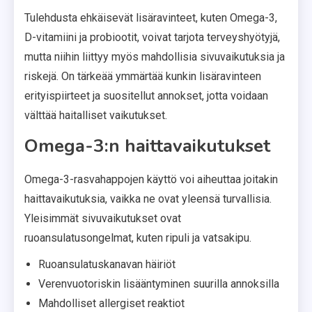
Tulehdusta ehkäisevät lisäravinteet, kuten Omega-3,
D-vitamiini ja probiootit, voivat tarjota terveyshyötyjä,
mutta niihin liittyy myös mahdollisia sivuvaikutuksia ja
riskejä. On tärkeää ymmärtää kunkin lisäravinteen
erityispiirteet ja suositellut annokset, jotta voidaan
välttää haitalliset vaikutukset.
Omega-3:n haittavaikutukset
Omega-3-rasvahappojen käyttö voi aiheuttaa joitakin
haittavaikutuksia, vaikka ne ovat yleensä turvallisia.
Yleisimmät sivuvaikutukset ovat
ruoansulatusongelmat, kuten ripuli ja vatsakipu.
Ruoansulatuskanavan häiriöt
Verenvuotoriskin lisääntyminen suurilla annoksilla
Mahdolliset allergiset reaktiot