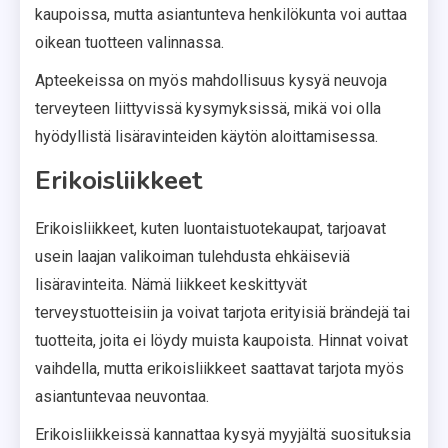
kaupoissa, mutta asiantunteva henkilökunta voi auttaa
oikean tuotteen valinnassa.
Apteekeissa on myös mahdollisuus kysyä neuvoja
terveyteen liittyvissä kysymyksissä, mikä voi olla
hyödyllistä lisäravinteiden käytön aloittamisessa.
Erikoisliikkeet
Erikoisliikkeet, kuten luontaistuotekaupat, tarjoavat
usein laajan valikoiman tulehdusta ehkäiseviä
lisäravinteita. Nämä liikkeet keskittyvät
terveystuotteisiin ja voivat tarjota erityisiä brändejä tai
tuotteita, joita ei löydy muista kaupoista. Hinnat voivat
vaihdella, mutta erikoisliikkeet saattavat tarjota myös
asiantuntevaa neuvontaa.
Erikoisliikkeissä kannattaa kysyä myyjältä suosituksia