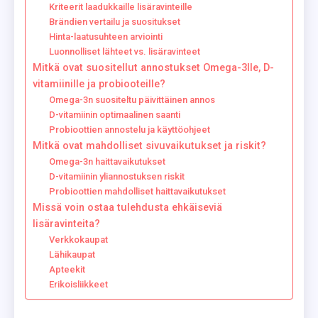
Kriteerit laadukkaille lisäravinteille
Brändien vertailu ja suositukset
Hinta-laatusuhteen arviointi
Luonnolliset lähteet vs. lisäravinteet
Mitkä ovat suositellut annostukset Omega-3lle, D-
vitamiinille ja probiooteille?
Omega-3n suositeltu päivittäinen annos
D-vitamiinin optimaalinen saanti
Probioottien annostelu ja käyttöohjeet
Mitkä ovat mahdolliset sivuvaikutukset ja riskit?
Omega-3n haittavaikutukset
D-vitamiinin yliannostuksen riskit
Probioottien mahdolliset haittavaikutukset
Missä voin ostaa tulehdusta ehkäiseviä
lisäravinteita?
Verkkokaupat
Lähikaupat
Apteekit
Erikoisliikkeet