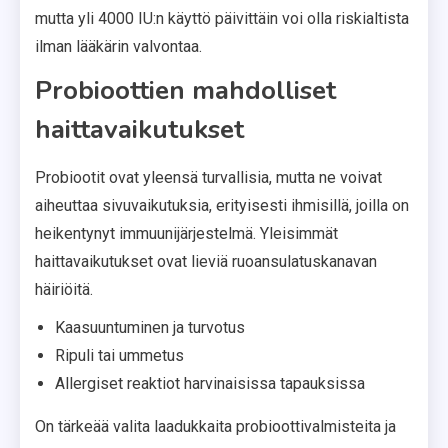
mutta yli 4000 IU:n käyttö päivittäin voi olla riskialtista
ilman lääkärin valvontaa.
Probioottien mahdolliset
haittavaikutukset
Probiootit ovat yleensä turvallisia, mutta ne voivat
aiheuttaa sivuvaikutuksia, erityisesti ihmisillä, joilla on
heikentynyt immuunijärjestelmä. Yleisimmät
haittavaikutukset ovat lieviä ruoansulatuskanavan
häiriöitä.
Kaasuuntuminen ja turvotus
Ripuli tai ummetus
Allergiset reaktiot harvinaisissa tapauksissa
On tärkeää valita laadukkaita probioottivalmisteita ja