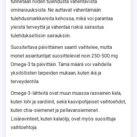
tunnetaan niiden tulehdusta vähentävistä
ominaisuuksista. Ne auttavat vähentämään
tulehdusmarkkereita kehossa, mikä voi parantaa
yleistä terveyttä ja vähentää riskiä sairastua
tulehduksellisiin sairauksiin.
Suositeltava päivittäinen saanti vaihtelee, mutta
monet asiantuntijat suosittelevat noin 250-500 mg
Omega-3:ta päivittäin. Tämä määrä voi vaihdella
yksilöllisten tarpeiden mukaan, kuten ikä ja
terveydentila.
Omega-3-lähteitä ovat muun muassa rasvainen kala,
kuten lohi ja sardiinit, sekä kasvipohjaiset vaihtoehdot,
kuten chia-siemenet ja pellavansiemenet.
Lisäravinteet, kuten kalaöljy, ovat myös suosittuja
vaihtoehtoja.