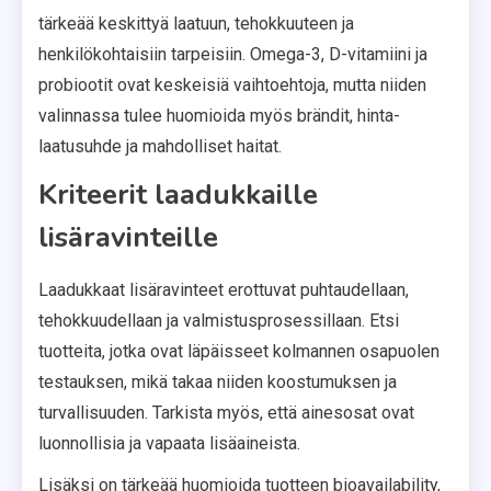
tärkeää keskittyä laatuun, tehokkuuteen ja
henkilökohtaisiin tarpeisiin. Omega-3, D-vitamiini ja
probiootit ovat keskeisiä vaihtoehtoja, mutta niiden
valinnassa tulee huomioida myös brändit, hinta-
laatusuhde ja mahdolliset haitat.
Kriteerit laadukkaille
lisäravinteille
Laadukkaat lisäravinteet erottuvat puhtaudellaan,
tehokkuudellaan ja valmistusprosessillaan. Etsi
tuotteita, jotka ovat läpäisseet kolmannen osapuolen
testauksen, mikä takaa niiden koostumuksen ja
turvallisuuden. Tarkista myös, että ainesosat ovat
luonnollisia ja vapaata lisäaineista.
Lisäksi on tärkeää huomioida tuotteen bioavailability,