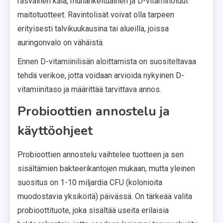
rasvainen kala, munankeltuainen ja D-vitaminoidut
maitotuotteet. Ravintolisät voivat olla tarpeen
erityisesti talvikuukausina tai alueilla, joissa
auringonvalo on vähäistä.
Ennen D-vitamiinilisän aloittamista on suositeltavaa
tehdä verikoe, jotta voidaan arvioida nykyinen D-
vitamiinitaso ja määrittää tarvittava annos.
Probioottien annostelu ja
käyttöohjeet
Probioottien annostelu vaihtelee tuotteen ja sen
sisältämien bakteerikantojen mukaan, mutta yleinen
suositus on 1-10 miljardia CFU (kolonioita
muodostavia yksiköitä) päivässä. On tärkeää valita
probioottituote, joka sisältää useita erilaisia