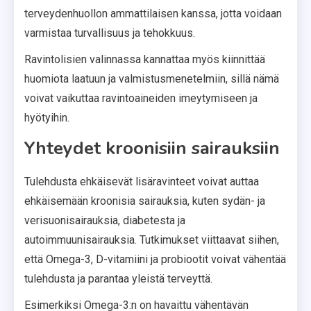
terveydenhuollon ammattilaisen kanssa, jotta voidaan
varmistaa turvallisuus ja tehokkuus.
Ravintolisien valinnassa kannattaa myös kiinnittää
huomiota laatuun ja valmistusmenetelmiin, sillä nämä
voivat vaikuttaa ravintoaineiden imeytymiseen ja
hyötyihin.
Yhteydet kroonisiin sairauksiin
Tulehdusta ehkäisevät lisäravinteet voivat auttaa
ehkäisemään kroonisia sairauksia, kuten sydän- ja
verisuonisairauksia, diabetesta ja
autoimmuunisairauksia. Tutkimukset viittaavat siihen,
että Omega-3, D-vitamiini ja probiootit voivat vähentää
tulehdusta ja parantaa yleistä terveyttä.
Esimerkiksi Omega-3:n on havaittu vähentävän