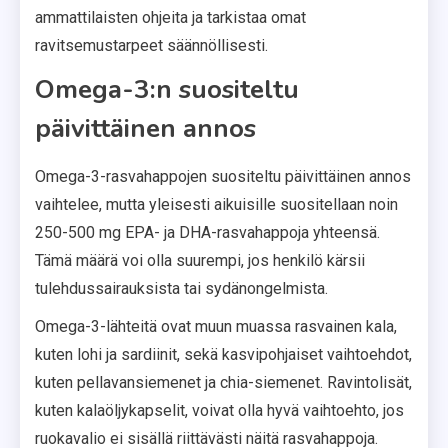
ammattilaisten ohjeita ja tarkistaa omat
ravitsemustarpeet säännöllisesti.
Omega-3:n suositeltu
päivittäinen annos
Omega-3-rasvahappojen suositeltu päivittäinen annos
vaihtelee, mutta yleisesti aikuisille suositellaan noin
250-500 mg EPA- ja DHA-rasvahappoja yhteensä.
Tämä määrä voi olla suurempi, jos henkilö kärsii
tulehdussairauksista tai sydänongelmista.
Omega-3-lähteitä ovat muun muassa rasvainen kala,
kuten lohi ja sardiinit, sekä kasvipohjaiset vaihtoehdot,
kuten pellavansiemenet ja chia-siemenet. Ravintolisät,
kuten kalaöljykapselit, voivat olla hyvä vaihtoehto, jos
ruokavalio ei sisällä riittävästi näitä rasvahappoja.