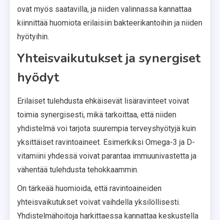
ovat myös saatavilla, ja niiden valinnassa kannattaa
kiinnittää huomiota erilaisiin bakteerikantoihin ja niiden
hyötyihin.
Yhteisvaikutukset ja synergiset
hyödyt
Erilaiset tulehdusta ehkäisevät lisäravinteet voivat
toimia synergisesti, mikä tarkoittaa, että niiden
yhdistelmä voi tarjota suurempia terveyshyötyjä kuin
yksittäiset ravintoaineet. Esimerkiksi Omega-3 ja D-
vitamiini yhdessä voivat parantaa immuunivastetta ja
vähentää tulehdusta tehokkaammin.
On tärkeää huomioida, että ravintoaineiden
yhteisvaikutukset voivat vaihdella yksilöllisesti.
Yhdistelmähoitoja harkittaessa kannattaa keskustella